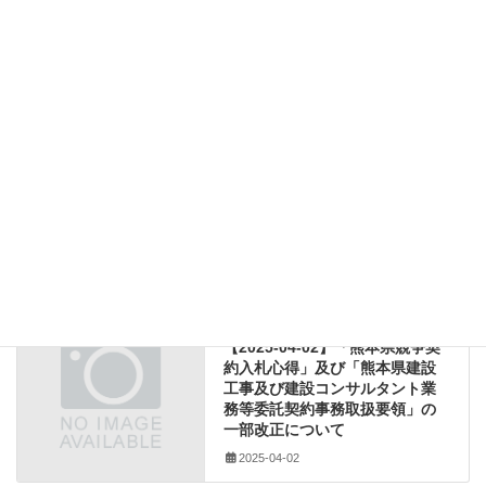
ダウンロード
ウィークリースタンス実施
働き方改革
時間外労働
熊本県農林水産部
労働局（労働災害防止・安全衛生法等関係）
カテゴリー
ウィークリースタンス実施
、
働き方改革
、
時間外労働
タグ
、
熊本県農林水産部
建設業法関係
前の記事
【2025-04-02】「熊本県競争契
約入札心得」及び「熊本県建設
工事及び建設コンサルタント業
務等委託契約事務取扱要領」の
一部改正について
2025-04-02