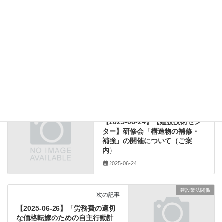
２級建設業経理士検定受験対策講習会
２級建設業経理士検定試験
研修案内
カテゴリー
(一社) 熊本県建設業協会
、
建設業経理士
、
講習会
、
タグ
２級建設業経理士検定受験対策講習会
、
２級建設業経理士検定試験
研修案内
前の記事
【2025-06-24】【建設技術セン
ター】研修会「構造物の補修・
補強」の開催について（ご案
内）
2025-06-24
建設業法関係
次の記事
【2025-06-26】「労務費の適切
な価格転嫁のための自主行動計