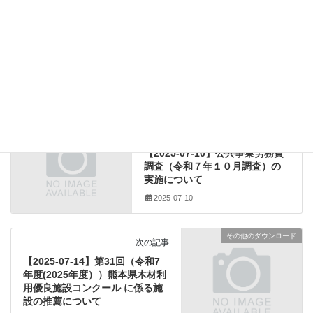
その他のダウンロード
カテゴリー
(一社) 熊本県建設業協会
、
(一社)全国建設業協会
、
タグ
アンケート
、
坑内労働女性技術者健康データ
、
（公社)土木学会ＤＥＩ委員会
その他のダウンロード
前の記事
【2025-07-10】公共事業労務費
調査（令和７年１０月調査）の
実施について
2025-07-10
その他のダウンロード
次の記事
【2025-07-14】第31回（令和7
年度(2025年度））熊本県木材利
用優良施設コンクール に係る施
設の推薦について