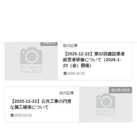
建設業法関係
カテゴリー
(一社)全国建設業協会
、
公共建築工事
、
労務費
、
タグ
単位施工単価
、
営繕積算方式
、
国土交通省
、
見積単価
研修案内
前の記事
【2025-12-22】第32回建設業者
経営者研修について（2026-1-
23（金）開催）
2025-12-23
建設業法関係
次の記事
【2025-12-23】公共工事の円滑
な施工確保について
2025-12-23