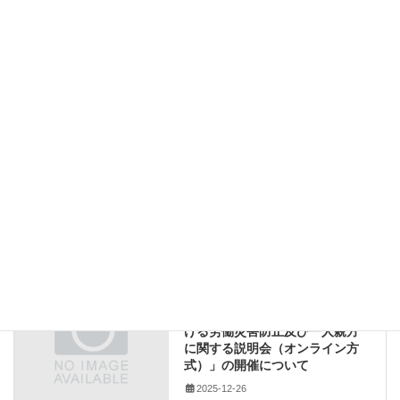
技能実習制度の優良受入事例紹介と情報交流会の開催について.pdf
833.5 KB
ダウンロード
優良受入事例
情報交流会
技能実習制度
熊本県商工労働部
行政書士
研修案内
カテゴリー
優良受入事例
、
情報交流会
、
技能実習制度
、
タグ
熊本県商工労働部
、
行政書士
研修案内
前の記事
【2025-12-26】「建設工事にお
ける労働災害防止及び一人親方
に関する説明会（オンライン方
式）」の開催について
2025-12-26