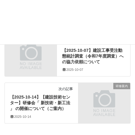
建設業法関係
カテゴリー
(一社)全国建設業協会
、
印紙税
、
国土交通省
、
国税庁
タグ
、
建設工事の請負に関する契約書
、
追加
、
非課税
その他のダウンロード
前の記事
【2025-10-07】建設工事受注動
態統計調査（令和7年度調査）へ
の協力依頼について
2025-10-07
研修案内
次の記事
【2025-10-14】【建設技術セン
ター】研修会「 新技術・新工法
」 の開催について（ご案内）
2025-10-14