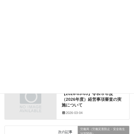
(一社)全国建設業協会
国土交通省
工事請負契約書
工事請負契約約款
改正
民間建設工事標準請負契約約款
民間請負契約約款
建設業法関係
カテゴリー
(一社)全国建設業協会
、
国土交通省
、
工事請負契約書
、
タグ
工事請負契約約款
、
改正
、
民間建設工事標準請負契約約款
、
民間請負契約約款
建設業法関係
前の記事
【2026-03-03】令和８年度
（2026年度）経営事項審査の実
施について
2026-03-04
労働局（労働災害防止・安全衛生
次の記事
法等関係）