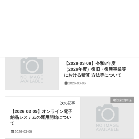
その他のダウンロード
カテゴリー
(一社)全国建設業協会
、
厚生労働省
、
学校教育
、
タグ
文部科学省
、
新規中学校・高等学校卒業者
、
選考開始期日
建設業法関係
前の記事
【2026-03-06】令和8年度
（2026年度）復旧・復興事業等
における積算 方法等について
2026-03-06
建設業法関係
次の記事
【2026-03-09】オンライン電子
納品システムの運用開始につい
て
2026-03-09