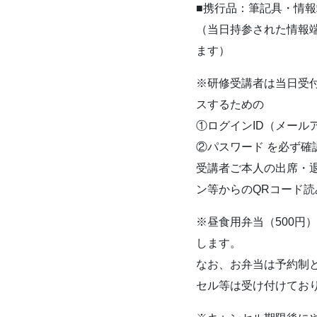
■携行品：筆記具・情
（当日持参された情報端
ます）
※研修受講者は当日受
スするための
①ログインID（メール
②パスワード を必ず確
受講者ご本人の出席・
ン等からのQRコード
※昼食用弁当（500円
します。
なお、お弁当は予約制
セル等は受け付けてお