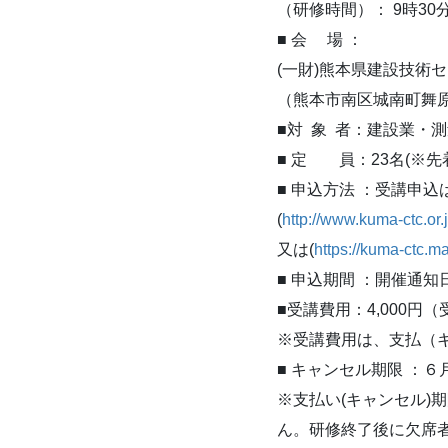
（研修時間）： 9時30分
■ 会 場 ：
(一財)熊本県建設技術セ
（熊本市南区城南町舞原
■対 象 者：建設業・
■ 定 員：23名(※先
■ 申込方法 ：受講申
(
http://www.kuma-ctc.or.j
又は(
https://kuma-ctc.
■ 申込期間 ：開催通知
■受講費用：4,000円
※受講費用は、支払（
■ キャンセル期限 ：６
※支払い(キャンセル)
ん。研修終了後に欠席