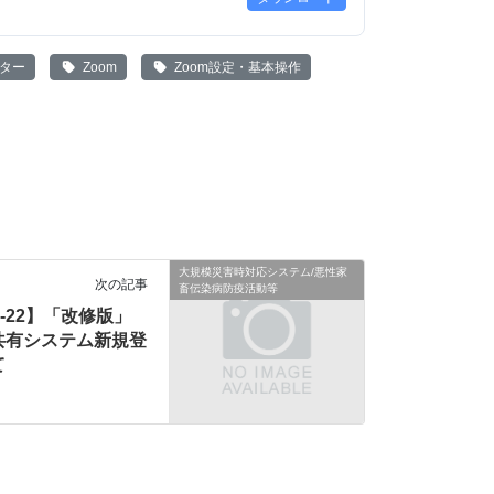
ンター
Zoom
Zoom設定・基本操作
大規模災害時対応システム/悪性家
次の記事
畜伝染病防疫活動等
05-22】「改修版」
共有システム新規登
て