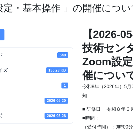
m設定・基本操作 」の開催につ
【2026-
技術セン
ド
540
Zoom設
イズ
136.28 KB
催につい
1
令和8年（2026年）
知
2026-05-20
■ 研修日： 令和８年６
時
2026-05-28
■時間：
（受付時間）：9時00分