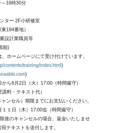
～16時30分
ンター 2F小研修室
東194番地）
測量設計業職員等
着順)
込は、ホームページにて受け付けています。
p/contents/training/index.html
)
manaable.com
)
日から6月2日（火）17:00（時間厳守）
（受講料・テキスト代）
キャンセル）期限までにお支払いください。
月１１日（木）17:00迄（時間厳守）
期限後のキャンセルの場合、返金いたしませ
者宛テキストを送付します。