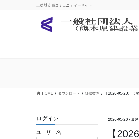
コ
ナ
上益城支部コミュニティーサイト
ン
ビ
テ
ゲ
ン
ー
ツ
シ
に
ョ
移
ン
動
に
移
動
HOME
ダウンロード
研修案内
【2026-05-2
ログイン
2026-05-20
/ 最
【20
ユーザー名