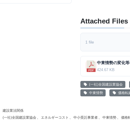
Attached Files
1 file
424.67 KB
(一社)全国建設業協会
中東情勢
価格転
建設業法関係
(一社)全国建設業協会
、
エネルギーコスト
、
中小受託事業者
、
中東情勢
、
価格