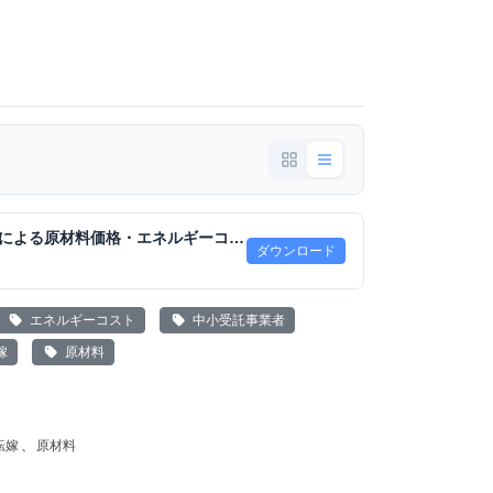
中東情勢の変化等による原材料価格・エネルギーコストの上昇を踏まえた 適切な価格転嫁等に関する中小受託事業者に対する配慮について（周知依頼）.pdf
ダウンロード
エネルギーコスト
中小受託事業者
嫁
原材料
転嫁
、
原材料