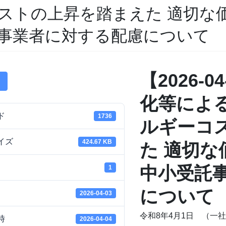
ストの上昇を踏まえた 適切な
事業者に対する配慮について
【2026-
化等によ
ド
1736
ルギーコ
イズ
424.67 KB
た 適切
中小受託
1
について
2026-04-03
令和8年4月1日 （一
時
2026-04-04