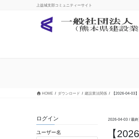
コ
ナ
上益城支部コミュニティーサイト
ン
ビ
テ
ゲ
ン
ー
ツ
シ
に
ョ
移
ン
動
に
移
動
HOME
ダウンロード
建設業法関係
【2026-0
ログイン
2026-04-03
/ 最
【20
ユーザー名