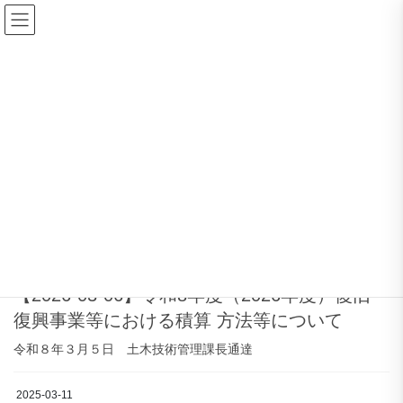
コ
ナ
ン
ビ
テ
ゲ
ン
ー
ダウンロード
ツ
シ
に
ョ
移
ン
HOME
ダウンロード
積算方法
動
に
移
動
積算方法
2026-03-06
建設業法関係
【2026-03-06】令和8年度（2026年度）復旧・
復興事業等における積算 方法等について
令和８年３月５日 土木技術管理課長通達
2025-03-11