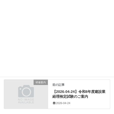
公共工事の入札及び契約の適正化並びに円滑な施工確保に向けた取組 について.pdf
8.78 MB
ダウンロード
入札
公共工事
国交省
国土交通省
契約
建設業法関係
カテゴリー
入札
、
公共工事
、
国交省
、
国土交通省
、
契約
タグ
研修案内
前の記事
【2026-04-24】令和8年度建設業
経理検定試験のご案内
2026-04-24