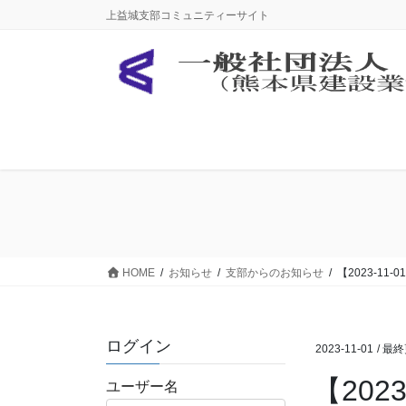
コ
ナ
上益城支部コミュニティーサイト
ン
ビ
テ
ゲ
ン
ー
ツ
シ
に
ョ
移
ン
動
に
移
動
HOME
お知らせ
支部からのお知らせ
【2023-1
ログイン
2023-11-01
/ 最
【20
ユーザー名