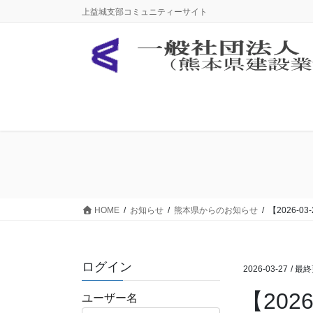
コ
ナ
上益城支部コミュニティーサイト
ン
ビ
テ
ゲ
ン
ー
ツ
シ
に
ョ
移
ン
動
に
移
動
HOME
お知らせ
熊本県からのお知らせ
【2026-
ログイン
2026-03-27
/ 最
【20
ユーザー名