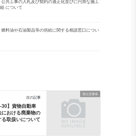
-24】公共工事の入札及び契約の適正化並びに円滑な施工
組 について
-20】燃料油や石油製品等の供給に関する相談窓口につい
国土交通省
次の記事
03-30】貨物自動車
法における廃棄物の
する取扱いについて