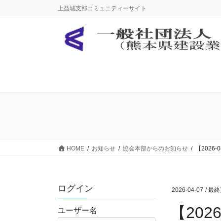
コ
ナ
上益城支部コミュニティーサイト
ン
ビ
テ
ゲ
ン
ー
ツ
シ
に
ョ
移
ン
動
に
移
動
HOME
お知らせ
協会本部からのお知らせ
【2026
ログイン
2026-04-07
/ 最
【202
ユーザー名