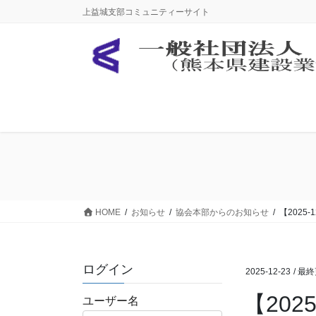
コ
ナ
上益城支部コミュニティーサイト
ン
ビ
テ
ゲ
ン
ー
ツ
シ
に
ョ
移
ン
動
に
移
動
HOME
お知らせ
協会本部からのお知らせ
【202
ログイン
2025-12-23
/ 最
【20
ユーザー名