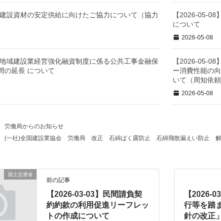
-18】建設資材の安定供給に向けたご協力について（協力
【2026-05
について
2026-05-08
-08】地域建設業経営強化融資制度に係る公共工事金融保
【2026-05
間の延長 について
ー消費性能の向
いて（周知依
2026-05-08
労働局からのお知らせ
(一社)全国建設業協会
労働局
改正
石綿ばく露防止
石綿飛散漏えい防止
国土交通省
前の記事
【2026-03-03】民間請負契
【2026-
約約款の利用促進リーフレッ
行等を踏
トの作成について
針の改正