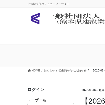
コ
ナ
上益城支部コミュニティーサイト
ン
ビ
テ
ゲ
ン
ー
ツ
シ
に
ョ
移
ン
動
に
移
動
HOME
お知らせ
労働局からのお知らせ
【2026
ログイン
2026-03-04
/ 最
【20
ユーザー名