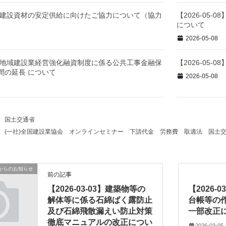
-18】建設資材の安定供給に向けたご協力について（協力
【2026-05
について
2026-05-08
-08】地域建設業経営強化融資制度に係る公共工事金融保
【2026-05
間の延長 について
2026-05-08
国土交通省
(一社)全国建設業協会
オンラインセミナー
下請代金
労務費
取適法
国土
からのお知らせ
前の記事
【2026-03-03】建築物等の
【2026-
解体等に係る石綿ばく露防止
台帳等の
及び石綿飛散漏えい防止対策
一部改正
徹底マニュアルの改正につい
2026-03-05