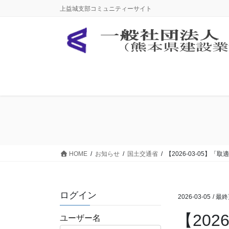
コ
ナ
上益城支部コミュニティーサイト
ン
ビ
テ
ゲ
ン
ー
ツ
シ
に
ョ
移
ン
動
に
移
動
HOME
お知らせ
国土交通省
【2026-03-05
ログイン
2026-03-05
/ 最
【20
ユーザー名