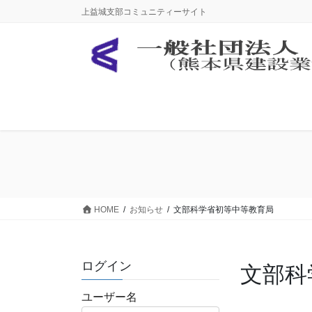
コ
ナ
上益城支部コミュニティーサイト
ン
ビ
テ
ゲ
ン
ー
ツ
シ
に
ョ
移
ン
動
に
移
動
HOME
お知らせ
文部科学省初等中等教育局
ログイン
文部科
ユーザー名