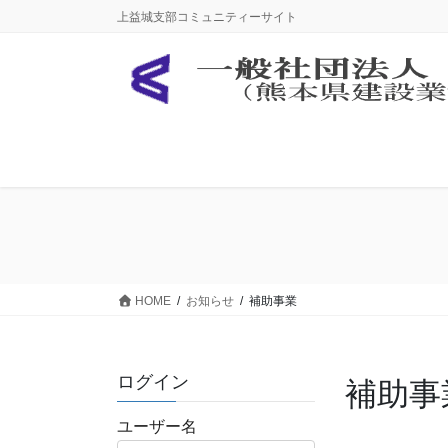
コ
ナ
上益城支部コミュニティーサイト
ン
ビ
テ
ゲ
ン
ー
ツ
シ
に
ョ
移
ン
動
に
移
動
HOME
お知らせ
補助事業
ログイン
補助事
ユーザー名